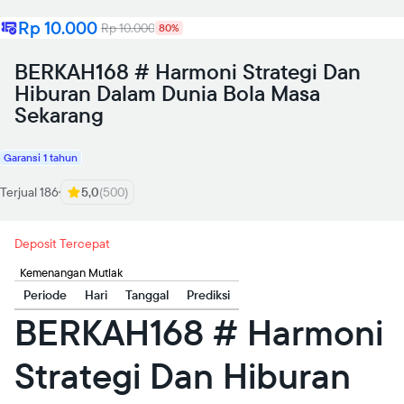
Rp 10.000
Rp 10.000
80%
BERKAH168 # Harmoni Strategi Dan
Hiburan Dalam Dunia Bola Masa
Sekarang
Garansi 1 tahun
Terjual 186
5,0
(500)
Deposit Tercepat
Kemenangan Mutlak
Periode
Hari
Tanggal
Prediksi
BERKAH168 # Harmoni
Strategi Dan Hiburan