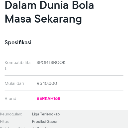
Dalam Dunia Bola
Masa Sekarang
Spesifikasi
Kompatibilita
SPORTSBOOK
s
Mulai dari
Rp 10.000
Brand
BERKAH168
Keunggulan:
Liga Terlengkap
Fitur:
Prediksi Gacor