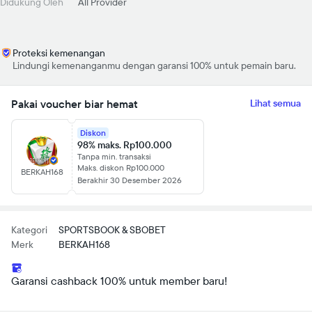
Didukung Oleh
All Provider
Proteksi kemenangan
Lindungi kemenanganmu dengan garansi 100% untuk pemain baru.
Pakai voucher biar hemat
Lihat semua
Diskon
98% maks. Rp100.000
Tanpa min. transaksi
Maks. diskon Rp100.000
BERKAH168
Berakhir 30 Desember 2026
Kategori
SPORTSBOOK & SBOBET
Merk
BERKAH168
Garansi cashback 100% untuk member baru!